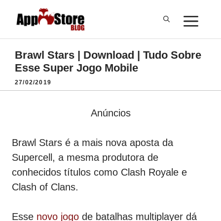
Pular
ME
para
o
conteúdo
Brawl Stars | Download | Tudo Sobre
Esse Super Jogo Mobile
27/02/2019
Anúncios
Brawl Stars é a mais nova aposta da
Supercell, a mesma produtora de
conhecidos títulos como Clash Royale e
Clash of Clans.
Esse
novo jogo
de batalhas multiplayer dá