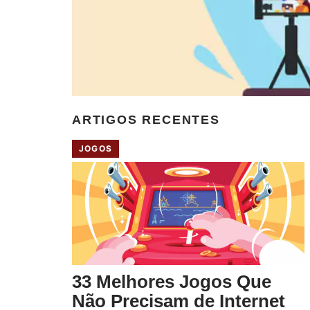
ARTIGOS RECENTES
JOGOS
33 Melhores Jogos Que
Não Precisam de Internet