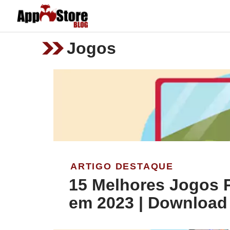
Pular
para
o
Jogos
conteúdo
ARTIGO DESTAQUE
15 Melhores Jogos 
em 2023 | Download 