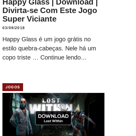
Happy Glass | Download |
Divirta-se Com Este Jogo
Super Viciante
03/09/2018
Happy Glass é um jogo grátis no
estilo quebra-cabeças. Nele há um
copo triste …
Continue lendo…
JOGOS