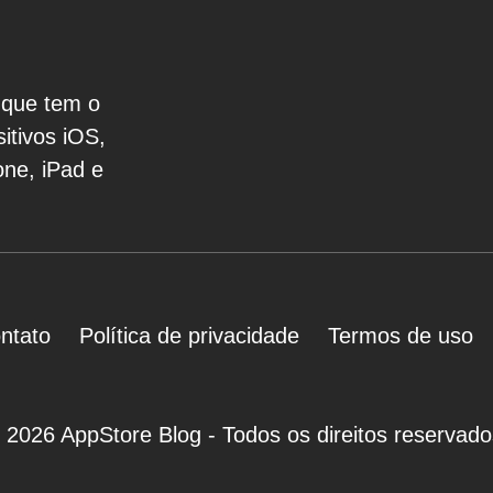
 que tem o
sitivos iOS,
one, iPad e
ntato
Política de privacidade
Termos de uso
 2026 AppStore Blog - Todos os direitos reservado