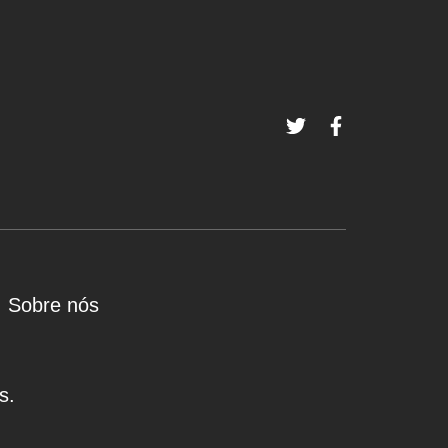
Sobre nós
s.