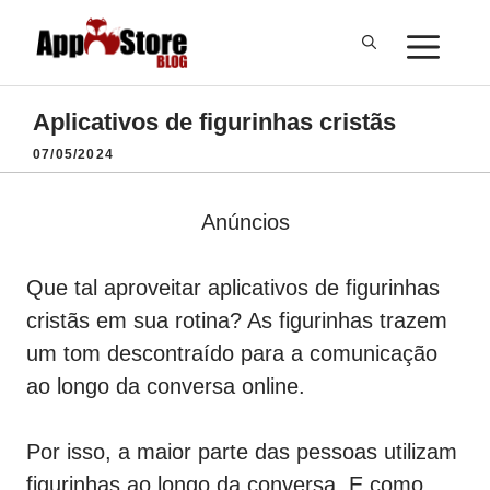
Pular
ME
para
o
conteúdo
Aplicativos de figurinhas cristãs
07/05/2024
Anúncios
Que tal aproveitar aplicativos de figurinhas
cristãs em sua rotina? As figurinhas trazem
um tom descontraído para a comunicação
ao longo da conversa online.
Por isso, a maior parte das pessoas utilizam
figurinhas ao longo da conversa. E como