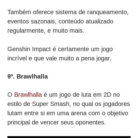
Também oferece sistema de ranqueamento,
eventos sazonais, conteúdo atualizado
regularmente, e muito mais.
Genshin Impact é certamente um jogo
incrível e que vale muito a pena jogar.
9º. Brawlhalla
O
Brawlhalla
é um jogo de luta em 2D no
estilo de Super Smash, no qual os jogadores
lutam entre si em uma arena com o objetivo
principal de vencer seus oponentes.