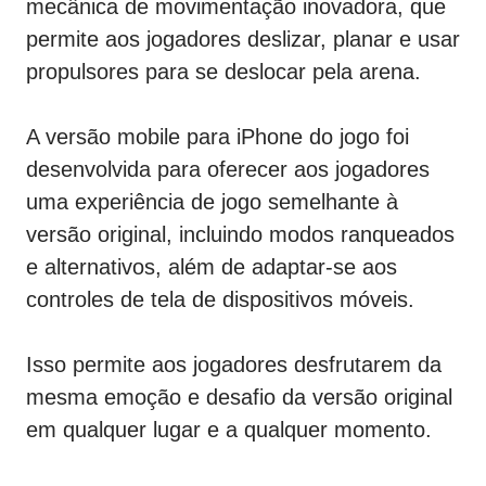
mecânica de movimentação inovadora, que
permite aos jogadores deslizar, planar e usar
propulsores para se deslocar pela arena.
A versão mobile para iPhone do jogo foi
desenvolvida para oferecer aos jogadores
uma experiência de jogo semelhante à
versão original, incluindo modos ranqueados
e alternativos, além de adaptar-se aos
controles de tela de dispositivos móveis.
Isso permite aos jogadores desfrutarem da
mesma emoção e desafio da versão original
em qualquer lugar e a qualquer momento.