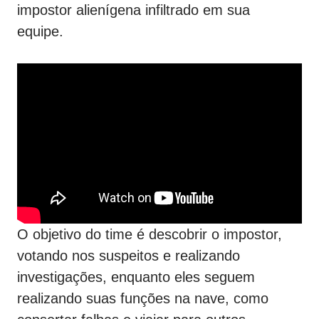
impostor alienígena infiltrado em sua
equipe.
O objetivo do time é descobrir o impostor,
votando nos suspeitos e realizando
investigações, enquanto eles seguem
realizando suas funções na nave, como