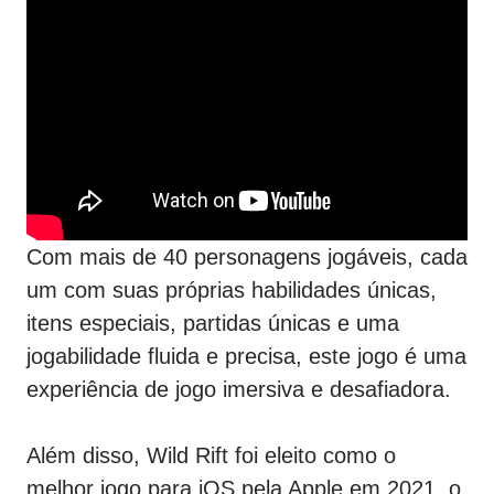
Com mais de 40 personagens jogáveis, cada
um com suas próprias habilidades únicas,
itens especiais, partidas únicas e uma
jogabilidade fluida e precisa, este jogo é uma
experiência de jogo imersiva e desafiadora.
Além disso, Wild Rift foi eleito como o
melhor jogo para iOS pela Apple em 2021, o