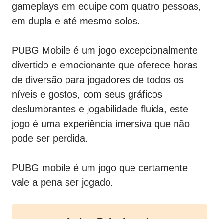
gameplays em equipe com quatro pessoas,
em dupla e até mesmo solos.
PUBG Mobile é um jogo excepcionalmente
divertido e emocionante que oferece horas
de diversão para jogadores de todos os
níveis e gostos, com seus gráficos
deslumbrantes e jogabilidade fluida, este
jogo é uma experiência imersiva que não
pode ser perdida.
PUBG mobile é um jogo que certamente
vale a pena ser jogado.