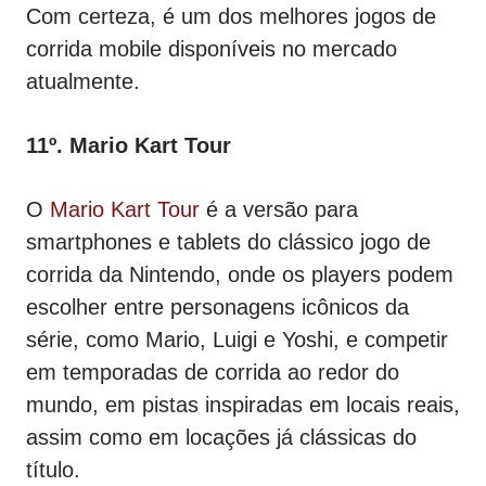
Com certeza, é um dos melhores jogos de
corrida mobile disponíveis no mercado
atualmente.
11º. Mario Kart Tour
O
Mario Kart Tour
é a versão para
smartphones e tablets do clássico jogo de
corrida da Nintendo, onde os players podem
escolher entre personagens icônicos da
série, como Mario, Luigi e Yoshi, e competir
em temporadas de corrida ao redor do
mundo, em pistas inspiradas em locais reais,
assim como em locações já clássicas do
título.