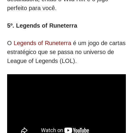
perfeito para você.
5º. Legends of Runeterra
O
Legends of Runeterra
é um jogo de cartas
estratégico que se passa no universo de
League of Legends (LOL).