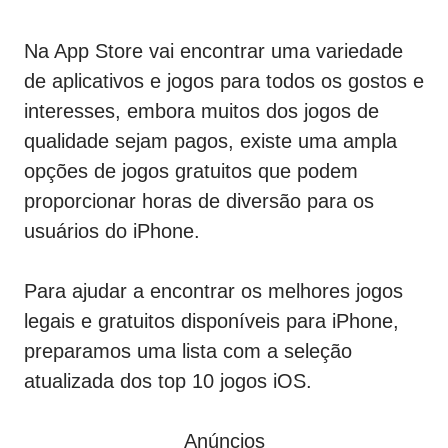
Na App Store vai encontrar uma variedade
de aplicativos e jogos para todos os gostos e
interesses, embora muitos dos jogos de
qualidade sejam pagos, existe uma ampla
opções de jogos gratuitos que podem
proporcionar horas de diversão para os
usuários do iPhone.
Para ajudar a encontrar os melhores jogos
legais e gratuitos disponíveis para iPhone,
preparamos uma lista com a seleção
atualizada dos top 10 jogos iOS.
Anúncios