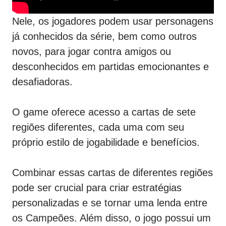
Nele, os jogadores podem usar personagens
já conhecidos da série, bem como outros
novos, para jogar contra amigos ou
desconhecidos em partidas emocionantes e
desafiadoras.
O game oferece acesso a cartas de sete
regiões diferentes, cada uma com seu
próprio estilo de jogabilidade e benefícios.
Combinar essas cartas de diferentes regiões
pode ser crucial para criar estratégias
personalizadas e se tornar uma lenda entre
os Campeões. Além disso, o jogo possui um