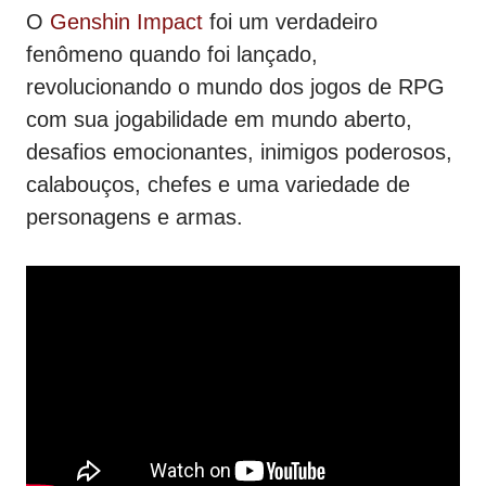
O
Genshin Impact
foi um verdadeiro
fenômeno quando foi lançado,
revolucionando o mundo dos jogos de RPG
com sua jogabilidade em mundo aberto,
desafios emocionantes, inimigos poderosos,
calabouços, chefes e uma variedade de
personagens e armas.