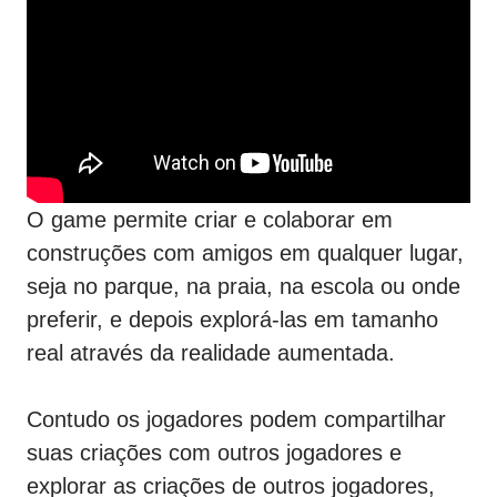
O game permite criar e colaborar em
construções com amigos em qualquer lugar,
seja no parque, na praia, na escola ou onde
preferir, e depois explorá-las em tamanho
real através da realidade aumentada.
Contudo os jogadores podem compartilhar
suas criações com outros jogadores e
explorar as criações de outros jogadores,