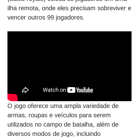
ilha remota, onde eles precisam sobreviver e
vencer outros 99 jogadores.
O jogo oferece uma ampla variedade de
armas, roupas e veículos para serem
utilizados no campo de batalha, além de
diversos modos de jogo, incluindo