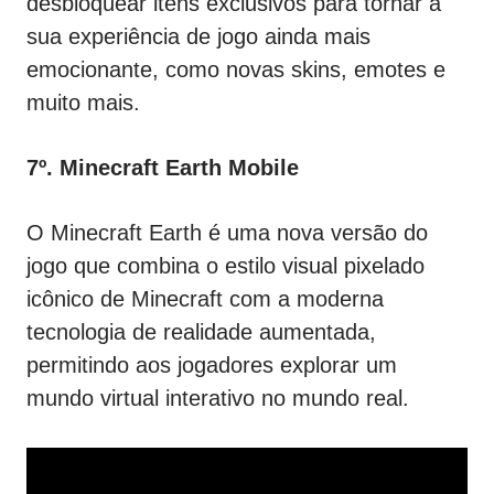
desbloquear itens exclusivos para tornar a
sua experiência de jogo ainda mais
emocionante, como novas skins, emotes e
muito mais.
7º. Minecraft Earth Mobile
O Minecraft Earth é uma nova versão do
jogo que combina o estilo visual pixelado
icônico de Minecraft com a moderna
tecnologia de realidade aumentada,
permitindo aos jogadores explorar um
mundo virtual interativo no mundo real.