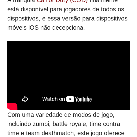
A franquia
Call of Duty (COD)
finalmente
está disponível para jogadores de todos os
dispositivos, e essa versão para dispositivos
móveis iOS não decepciona.
Com uma variedade de modos de jogo,
incluindo zumbi, battle royale, time contra
time e team deathmatch, este jogo oferece