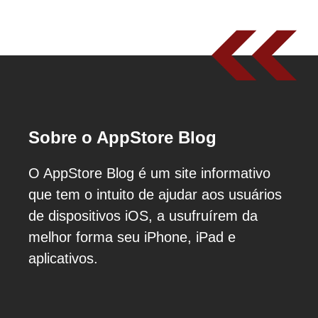
Sobre o AppStore Blog
O AppStore Blog é um site informativo
que tem o intuito de ajudar aos usuários
de dispositivos iOS, a usufruírem da
melhor forma seu iPhone, iPad e
aplicativos.