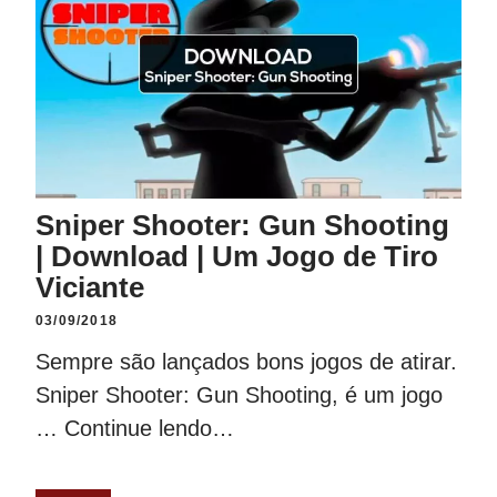
Sniper Shooter: Gun Shooting
| Download | Um Jogo de Tiro
Viciante
03/09/2018
Sempre são lançados bons jogos de atirar.
Sniper Shooter: Gun Shooting, é um jogo
…
Continue lendo…