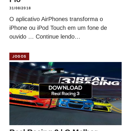
31/08/2018
O aplicativo AirPhones transforma o
iPhone ou iPod Touch em um fone de
ouvido …
Continue lendo…
JOGOS