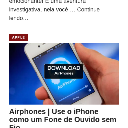
emocionante! É uma aventura
investigativa, nela você …
Continue
lendo…
APPLE
Airphones | Use o iPhone
como um Fone de Ouvido sem
Fio