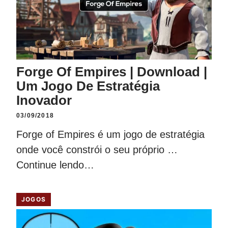
Forge Of Empires | Download |
Um Jogo De Estratégia
Inovador
03/09/2018
Forge of Empires é um jogo de estratégia
onde você constrói o seu próprio …
Continue lendo…
JOGOS